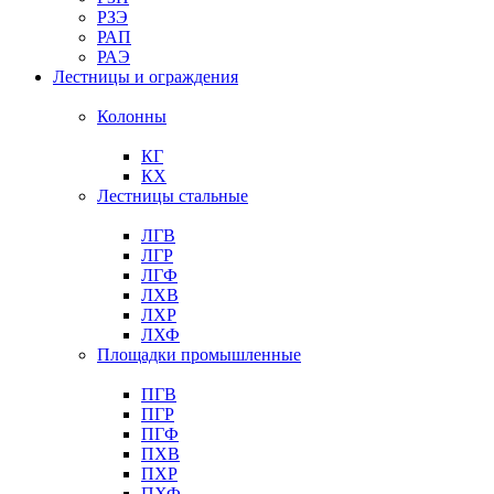
РЗЭ
РАП
РАЭ
Лестницы и ограждения
Колонны
КГ
КХ
Лестницы стальные
ЛГВ
ЛГР
ЛГФ
ЛХВ
ЛХР
ЛХФ
Площадки промышленные
ПГВ
ПГР
ПГФ
ПХВ
ПХР
ПХФ