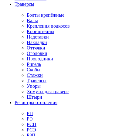
Траверсы
Болты крепёжные
Валы
Крепления подкосов
Кронштейны
Надставки
Накладки
Оттяжки
Оголовки
Проводники
Ригель
Скобы
Стяжки
Траверсы
Упоры
Хомуты для траверс
Штыри
Регистры отопления
РП
РЭ
РСП
РСЭ
РЗП