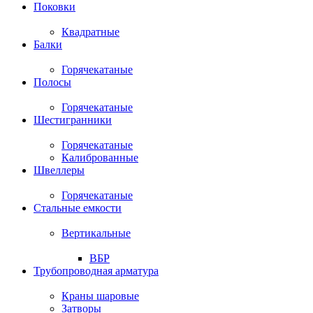
Поковки
Квадратные
Балки
Горячекатаные
Полосы
Горячекатаные
Шестигранники
Горячекатаные
Калиброванные
Швеллеры
Горячекатаные
Стальные емкости
Вертикальные
ВБР
Трубопроводная арматура
Краны шаровые
Затворы