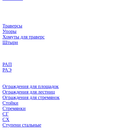
Траверсы
Упоры
Хомуты для траверс
Штыри
РАП
РАЭ
Ограждения для площадок
Ограждения для лестниц
Ограждения для стремянок
Стойки
Стремянки
СГ
СХ
Ступени стальные