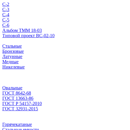
С-2
С-3
С-4
С-5
С-6
Альбом ТММ 18-03
Типовой проект ВС-02-10
Стальные
Бронзовые
Латунные
Медные
Никелевые
Овальные
ГОСТ 8642-68
ГОСТ 13663-86
ГОСТ Р 54157-2010
ГОСТ 32931-2015
Горячекатаные
Стальные емкости