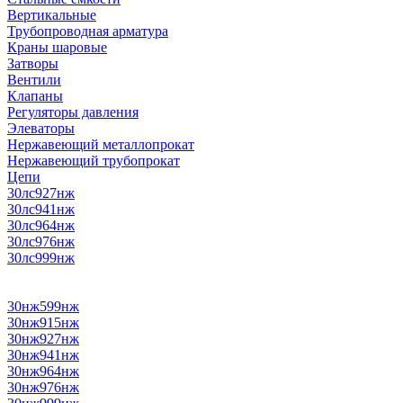
Вертикальные
Трубопроводная арматура
Краны шаровые
Затворы
Вентили
Клапаны
Регуляторы давления
Элеваторы
Нержавеющий металлопрокат
Нержавеющий трубопрокат
Цепи
30лс927нж
30лс941нж
30лс964нж
30лс976нж
30лс999нж
30нж599нж
30нж915нж
30нж927нж
30нж941нж
30нж964нж
30нж976нж