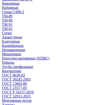
Нажимные
Набивные
Серия 5.900-2
ТМ-89
ТМ-90
ТМ-91
ТМ-92
Сетки
Арматурные
Кладочные
Конвейерные
Нержавеющие
Микронные
Просечно-вытяжные (ЦПВС)
Рабицы
Трубы профильные
Квадратные
ГОСТ 8639-82
ГОСТ 30245-2003
ГОСТ 13663-86
ГОСТ 25577-83
ГОСТ Р 54157-2010
ГОСТ 32931-2015
Монтажные петли
Хомуты