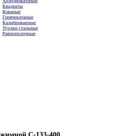
Холоднокатаные
Квадраты
Кованые
Горячекатаные
Калиброванные
Уголки стальные
Равнополочные
жимной С-133-400