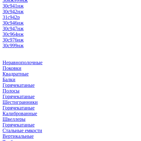
30нж999нж
30с941нж
30с942нж
31с942р
30с946нж
30с947нж
30с964нж
30с976нж
30с999нж
Неравнополочные
Поковки
Квадратные
Балки
Горячекатаные
Полосы
Горячекатаные
Шестигранники
Горячекатаные
Калиброванные
Швеллеры
Горячекатаные
Стальные емкости
Вертикальные