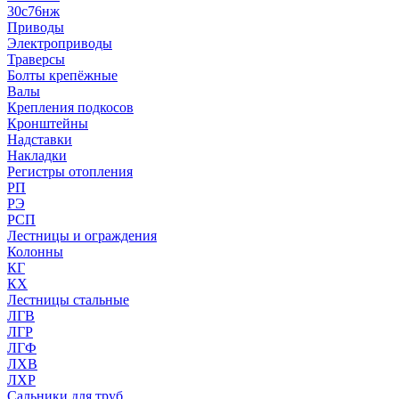
30с76нж
Приводы
Электроприводы
Траверсы
Болты крепёжные
Валы
Крепления подкосов
Кронштейны
Надставки
Накладки
Регистры отопления
РП
РЭ
РСП
Лестницы и ограждения
Колонны
КГ
КХ
Лестницы стальные
ЛГВ
ЛГР
ЛГФ
ЛХВ
ЛХР
Сальники для труб