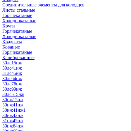
Соединительные элементы для колодцев
Листы стальные
Горячекатаные
Холоднокатаные
Круги
Горячекатаные
Холоднокатаные
Квадраты
Кованые
Горячекатаные
Калиброванные
30лс15нж
30лс41нж
31лс45нж
30лс64нж
30лс76нж
30лс99нж
30лс515нж
30нж15нж
30нж41нж
30нж41нж1
30нж42нж
31нж45нж
30нж64нж