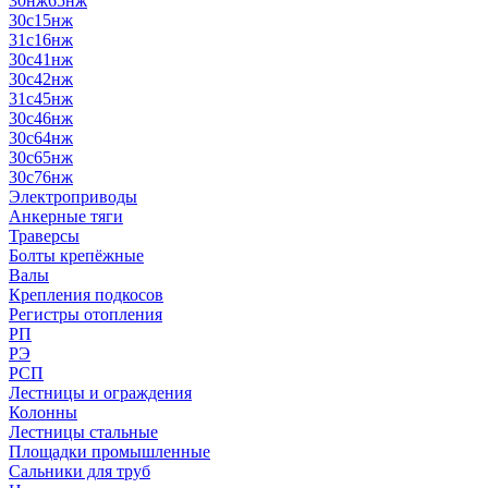
30нж65нж
30с15нж
31с16нж
30с41нж
30с42нж
31с45нж
30с46нж
30с64нж
30с65нж
30с76нж
Электроприводы
Анкерные тяги
Траверсы
Болты крепёжные
Валы
Крепления подкосов
Регистры отопления
РП
РЭ
РСП
Лестницы и ограждения
Колонны
Лестницы стальные
Площадки промышленные
Сальники для труб