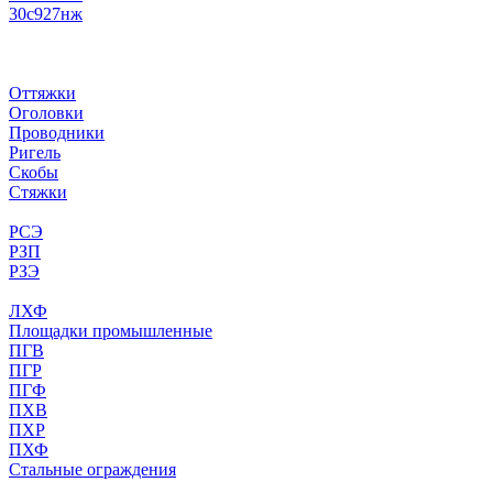
30с927нж
Оттяжки
Оголовки
Проводники
Ригель
Скобы
Стяжки
РСЭ
РЗП
РЗЭ
ЛХФ
Площадки промышленные
ПГВ
ПГР
ПГФ
ПХВ
ПХР
ПХФ
Стальные ограждения