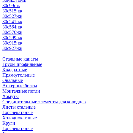
30нж576нж
30с99нж
30с515нж
30с527нж
30с541нж
30с564нж
30с576нж
30с599нж
30с915нж
30с927нж
Стальные канаты
Трубы профильные
Квадратные
Прямоугольные
Овальные
Анкерные болты
Монтажные петли
Хомуты
Соединительные элементы для колодцев
Листы стальные
Горячекатаные
Холоднокатаные
Круги
Горячекатаные