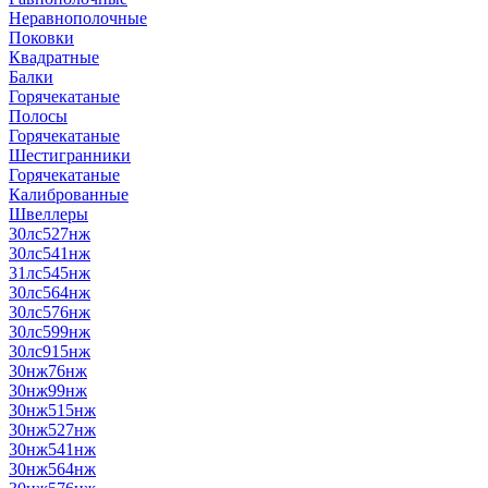
Неравнополочные
Поковки
Квадратные
Балки
Горячекатаные
Полосы
Горячекатаные
Шестигранники
Горячекатаные
Калиброванные
Швеллеры
30лс527нж
30лс541нж
31лс545нж
30лс564нж
30лс576нж
30лс599нж
30лс915нж
30нж76нж
30нж99нж
30нж515нж
30нж527нж
30нж541нж
30нж564нж