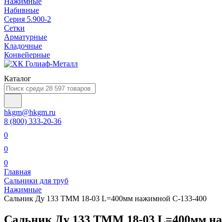
Нажимные
Набивные
Серия 5.900-2
Сетки
Арматурные
Кладочные
Конвейерные
Каталог
hkgm@hkgm.ru
8 (800) 333-20-36
0
0
0
Главная
Сальники для труб
Нажимные
Сальник Ду 133 ТММ 18-03 L=400мм нажимной С-133-400
Сальник Ду 133 ТММ 18-03 L=400мм на