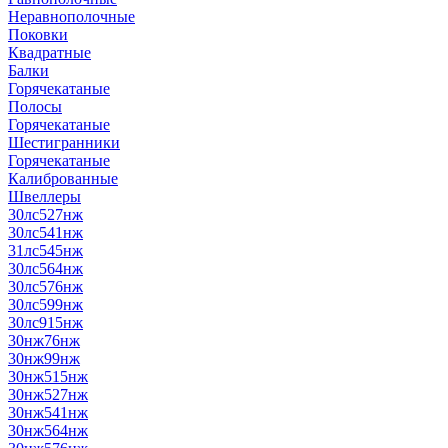
Неравнополочные
Поковки
Квадратные
Балки
Горячекатаные
Полосы
Горячекатаные
Шестигранники
Горячекатаные
Калиброванные
Швеллеры
30лс527нж
30лс541нж
31лс545нж
30лс564нж
30лс576нж
30лс599нж
30лс915нж
30нж76нж
30нж99нж
30нж515нж
30нж527нж
30нж541нж
30нж564нж