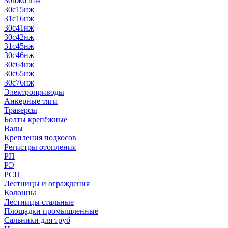
30нж65нж
30с15нж
31с16нж
30с41нж
30с42нж
31с45нж
30с46нж
30с64нж
30с65нж
30с76нж
Электроприводы
Анкерные тяги
Траверсы
Болты крепёжные
Валы
Крепления подкосов
Регистры отопления
РП
РЭ
РСП
Лестницы и ограждения
Колонны
Лестницы стальные
Площадки промышленные
Сальники для труб