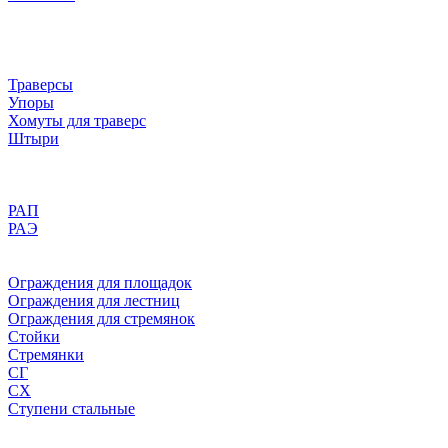
Траверсы
Упоры
Хомуты для траверс
Штыри
РАП
РАЭ
Ограждения для площадок
Ограждения для лестниц
Ограждения для стремянок
Стойки
Стремянки
СГ
СХ
Ступени стальные