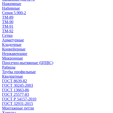
Нажимные
Набивные
Серия 5.900-2
ТМ-89
ТМ-90
ТМ-91
ТМ-92
Сетки
Арматурные
Кладочные
Конвейерные
Нержавеющие
Микронные
Просечно-вытяжные (ЦПВС)
Рабицы
Трубы профильные
Квадратные
ГОСТ 8639-82
ГОСТ 30245-2003
ГОСТ 13663-86
ГОСТ 25577-83
ГОСТ Р 54157-2010
ГОСТ 32931-2015
Монтажные петли
Хомуты