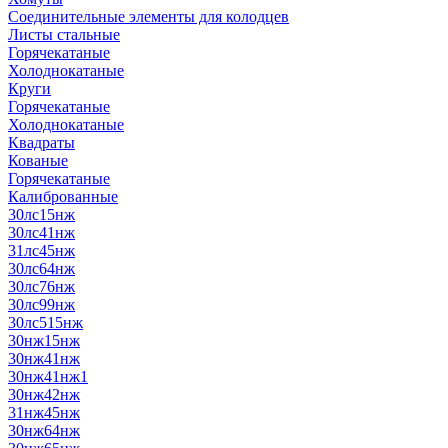
Соединительные элементы для колодцев
Листы стальные
Горячекатаные
Холоднокатаные
Круги
Горячекатаные
Холоднокатаные
Квадраты
Кованые
Горячекатаные
Калиброванные
30лс15нж
30лс41нж
31лс45нж
30лс64нж
30лс76нж
30лс99нж
30лс515нж
30нж15нж
30нж41нж
30нж41нж1
30нж42нж
31нж45нж
30нж64нж