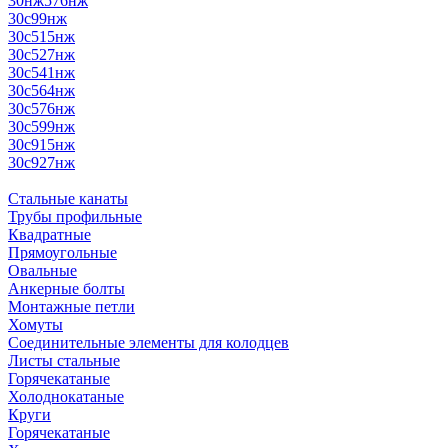
30нж576нж
30с99нж
30с515нж
30с527нж
30с541нж
30с564нж
30с576нж
30с599нж
30с915нж
30с927нж
Стальные канаты
Трубы профильные
Квадратные
Прямоугольные
Овальные
Анкерные болты
Монтажные петли
Хомуты
Соединительные элементы для колодцев
Листы стальные
Горячекатаные
Холоднокатаные
Круги
Горячекатаные