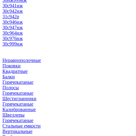
30нж999нж
30с941нж
30с942нж
31с942р
30с946нж
30с947нж
30с964нж
30с976нж
30с999нж
Неравнополочные
Поковки
Квадратные
Балки
Горячекатаные
Полосы
Горячекатаные
Шестигранники
Горячекатаные
Калиброванные
Швеллеры
Горячекатаные
Стальные емкости
Вертикальные