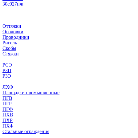
30с927нж
Оттяжки
Оголовки
Проводники
Ригель
Скобы
Стяжки
РСЭ
РЗП
РЗЭ
ЛХФ
Площадки промышленные
ПГВ
ПГР
ПГФ
ПХВ
ПХР
ПХФ
Стальные ограждения