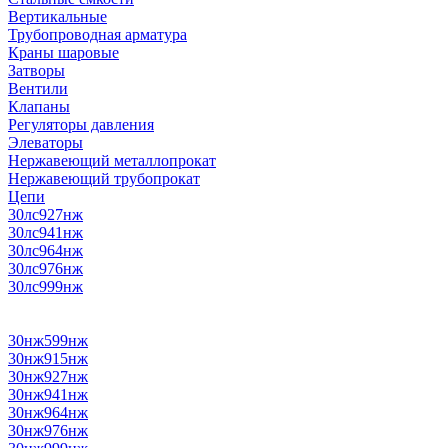
Вертикальные
Трубопроводная арматура
Краны шаровые
Затворы
Вентили
Клапаны
Регуляторы давления
Элеваторы
Нержавеющий металлопрокат
Нержавеющий трубопрокат
Цепи
30лс927нж
30лс941нж
30лс964нж
30лс976нж
30лс999нж
30нж599нж
30нж915нж
30нж927нж
30нж941нж
30нж964нж
30нж976нж