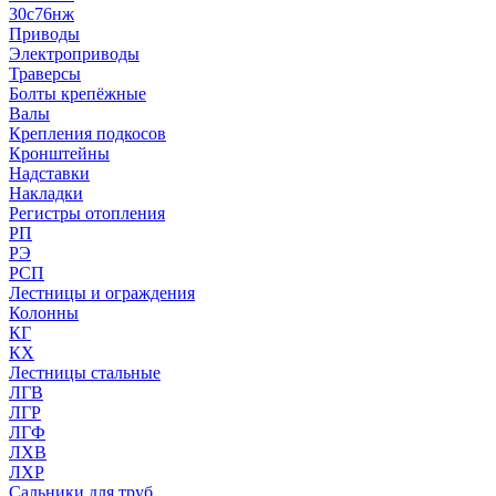
30с76нж
Приводы
Электроприводы
Траверсы
Болты крепёжные
Валы
Крепления подкосов
Кронштейны
Надставки
Накладки
Регистры отопления
РП
РЭ
РСП
Лестницы и ограждения
Колонны
КГ
КХ
Лестницы стальные
ЛГВ
ЛГР
ЛГФ
ЛХВ
ЛХР
Сальники для труб