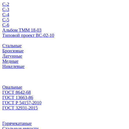
С-2
С-3
С-4
С-5
С-6
Альбом ТММ 18-03
Типовой проект ВС-02-10
Стальные
Бронзовые
Латунные
Медные
Никелевые
Овальные
ГОСТ 8642-68
ГОСТ 13663-86
ГОСТ Р 54157-2010
ГОСТ 32931-2015
Горячекатаные
Стальные емкости