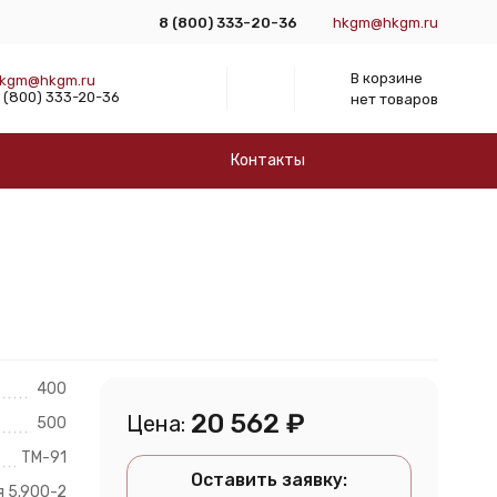
8 (800) 333-20-36
hkgm@hkgm.ru
В корзине
kgm@hkgm.ru
 (800) 333-20-36
нет товаров
Контакты
400
20 562
₽
Цена:
500
ТМ-91
Оставить заявку:
я 5.900-2