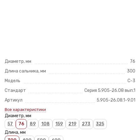
Диаметр, мм
76
Длина сальника, мм
300
Модель
С-3
Стандарт
Серия 5.905-26.08 вып.1
Артикул
5.905-26.08.1-9.01
Все характеристики
Диаметр, мм
57
76
89
108
159
219
273
325
Длина, мм