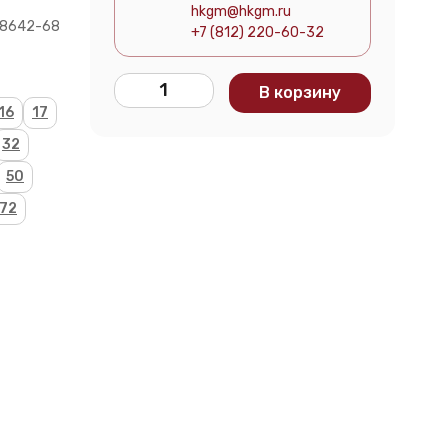
hkgm@hkgm.ru
 8642-68
+7 (812) 220-60-32
В корзину
16
17
32
50
72