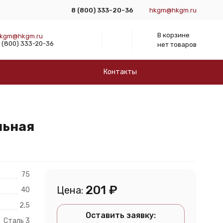
8 (800) 333-20-36
hkgm@hkgm.ru
В корзине
kgm@hkgm.ru
 (800) 333-20-36
нет товаров
Контакты
льная
75
201
₽
Цена:
40
2,5
Оставить заявку:
Сталь 3