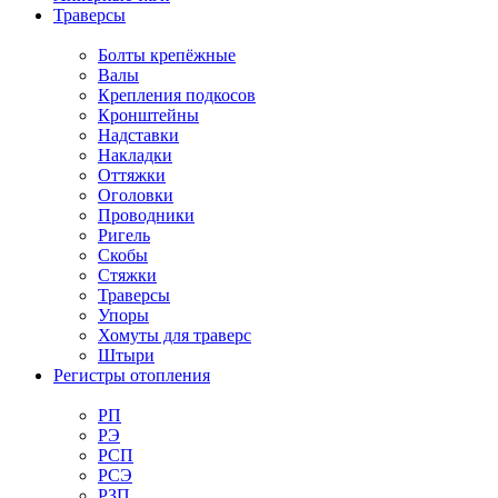
Траверсы
Болты крепёжные
Валы
Крепления подкосов
Кронштейны
Надставки
Накладки
Оттяжки
Оголовки
Проводники
Ригель
Скобы
Стяжки
Траверсы
Упоры
Хомуты для траверс
Штыри
Регистры отопления
РП
РЭ
РСП
РСЭ
РЗП