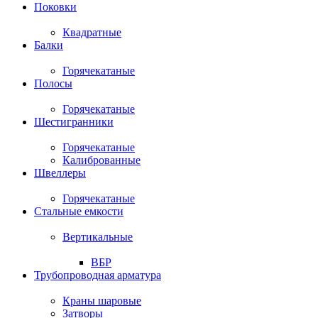
Поковки
Квадратные
Балки
Горячекатаные
Полосы
Горячекатаные
Шестигранники
Горячекатаные
Калиброванные
Швеллеры
Горячекатаные
Стальные емкости
Вертикальные
ВБР
Трубопроводная арматура
Краны шаровые
Затворы