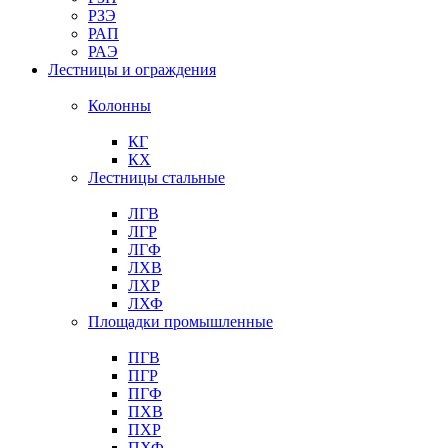
РЗЭ
РАП
РАЭ
Лестницы и ограждения
Колонны
КГ
КХ
Лестницы стальные
ЛГВ
ЛГР
ЛГФ
ЛХВ
ЛХР
ЛХФ
Площадки промышленные
ПГВ
ПГР
ПГФ
ПХВ
ПХР
ПХФ