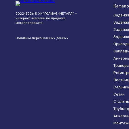
Катало
2022-2026 © ХК "ГОЛИАФ-МЕТАЛЛ" —
Задвиж
интернет-магазин по продаже
Задвижк
металлопроката
Задвиж
Задвижк
Политика персональных данных
Привод
Закладн
Анкерны
Траверс
Регистр
Лестниц
Сальник
Сетки
Стальны
Трубы п
Анкерны
Монтаж