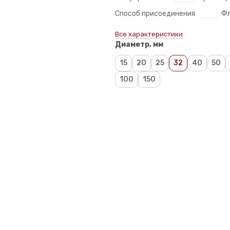
Способ присоединения
Фл
Все характеристики
Диаметр, мм
15
20
25
32
40
50
100
150