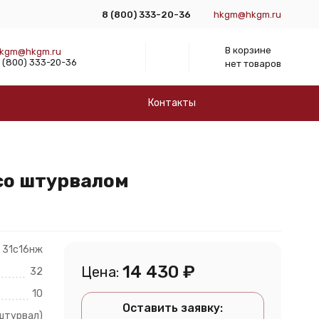
8 (800) 333-20-36
hkgm@hkgm.ru
В корзине
kgm@hkgm.ru
 (800) 333-20-36
нет товаров
Контакты
со штурвалом
31с16нж
14 430
₽
Цена:
32
10
Оставить заявку:
штурвал)