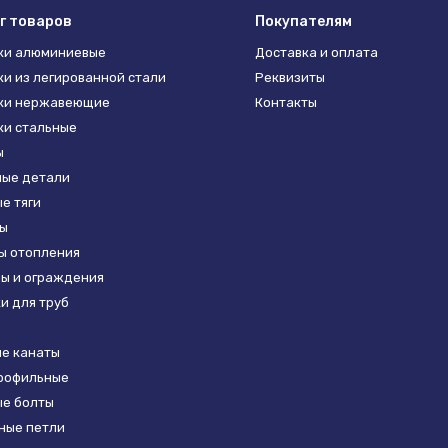
г товаров
Покупателям
ки алюминиевые
Доставка и оплата
и из легированной стали
Реквизиты
ки нержавеющие
Контакты
и стальные
ы
ые детали
е тяги
ы
ы отопления
ы и ограждения
и для труб
е канаты
рофильные
е болты
ные петли