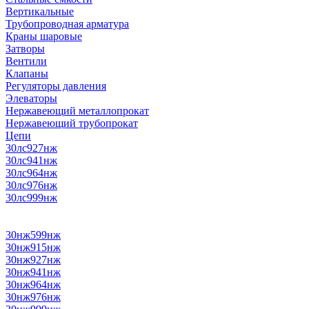
Вертикальные
Трубопроводная арматура
Краны шаровые
Затворы
Вентили
Клапаны
Регуляторы давления
Элеваторы
Нержавеющий металлопрокат
Нержавеющий трубопрокат
Цепи
30лс927нж
30лс941нж
30лс964нж
30лс976нж
30лс999нж
30нж599нж
30нж915нж
30нж927нж
30нж941нж
30нж964нж
30нж976нж