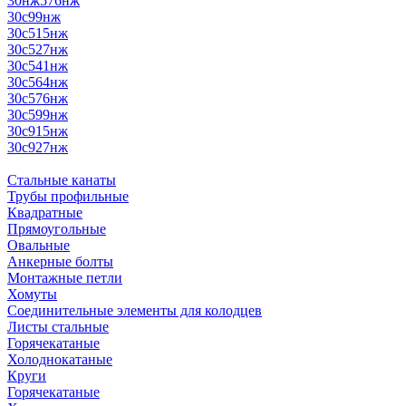
30нж576нж
30с99нж
30с515нж
30с527нж
30с541нж
30с564нж
30с576нж
30с599нж
30с915нж
30с927нж
Стальные канаты
Трубы профильные
Квадратные
Прямоугольные
Овальные
Анкерные болты
Монтажные петли
Хомуты
Соединительные элементы для колодцев
Листы стальные
Горячекатаные
Холоднокатаные
Круги
Горячекатаные