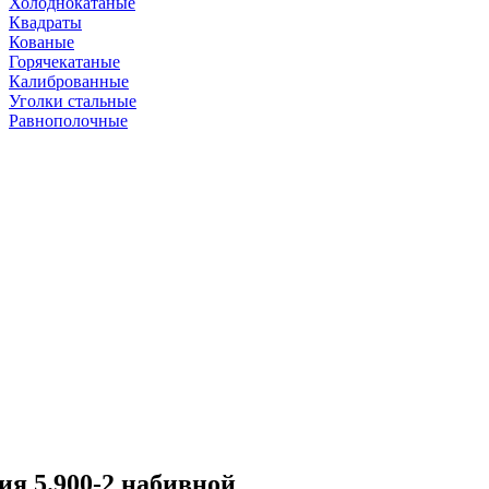
Холоднокатаные
Квадраты
Кованые
Горячекатаные
Калиброванные
Уголки стальные
Равнополочные
ия 5.900-2 набивной