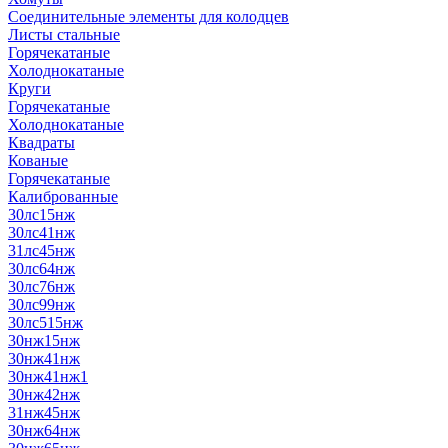
Соединительные элементы для колодцев
Листы стальные
Горячекатаные
Холоднокатаные
Круги
Горячекатаные
Холоднокатаные
Квадраты
Кованые
Горячекатаные
Калиброванные
30лс15нж
30лс41нж
31лс45нж
30лс64нж
30лс76нж
30лс99нж
30лс515нж
30нж15нж
30нж41нж
30нж41нж1
30нж42нж
31нж45нж
30нж64нж