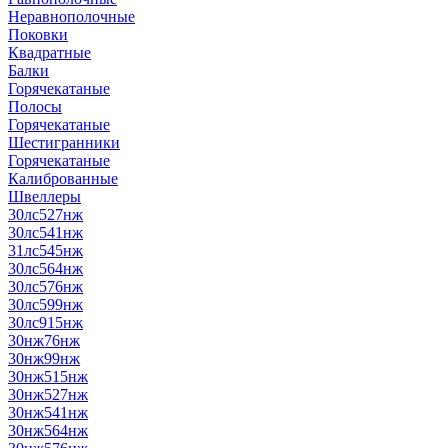
Неравнополочные
Поковки
Квадратные
Балки
Горячекатаные
Полосы
Горячекатаные
Шестигранники
Горячекатаные
Калиброванные
Швеллеры
30лс527нж
30лс541нж
31лс545нж
30лс564нж
30лс576нж
30лс599нж
30лс915нж
30нж76нж
30нж99нж
30нж515нж
30нж527нж
30нж541нж
30нж564нж