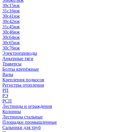
30нж65нж
30с15нж
31с16нж
30с41нж
30с42нж
31с45нж
30с46нж
30с64нж
30с65нж
30с76нж
Электроприводы
Анкерные тяги
Траверсы
Болты крепёжные
Валы
Крепления подкосов
Регистры отопления
РП
РЭ
РСП
Лестницы и ограждения
Колонны
Лестницы стальные
Площадки промышленные
Сальники для труб