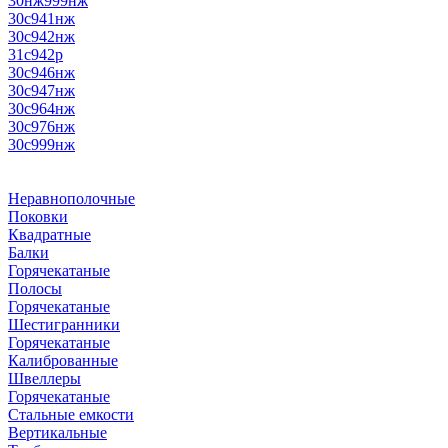
30нж999нж
30с941нж
30с942нж
31с942р
30с946нж
30с947нж
30с964нж
30с976нж
30с999нж
Неравнополочные
Поковки
Квадратные
Балки
Горячекатаные
Полосы
Горячекатаные
Шестигранники
Горячекатаные
Калиброванные
Швеллеры
Горячекатаные
Стальные емкости
Вертикальные