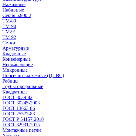
Нажимные
Набивные
Серия 5.900-2
ТМ-89
ТМ-90
ТМ-91
ТМ-92
Сетки
Арматурные
Кладочные
Конвейерные
Нержавеющие
Микронные
Просечно-вытяжные (ЦПВС)
Рабицы
Трубы профильные
Квадратные
ГОСТ 8639-82
ГОСТ 30245-2003
ГОСТ 13663-86
ГОСТ 25577-83
ГОСТ Р 54157-2010
ГОСТ 32931-2015
Монтажные петли
Хомуты