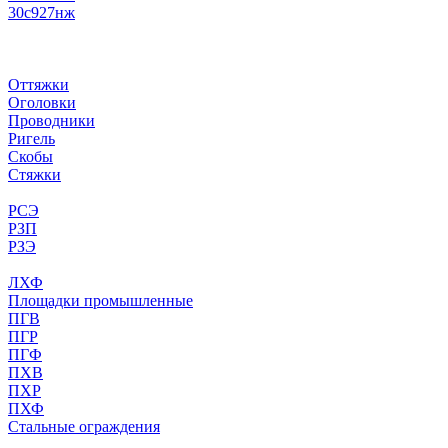
30с927нж
Оттяжки
Оголовки
Проводники
Ригель
Скобы
Стяжки
РСЭ
РЗП
РЗЭ
ЛХФ
Площадки промышленные
ПГВ
ПГР
ПГФ
ПХВ
ПХР
ПХФ
Стальные ограждения