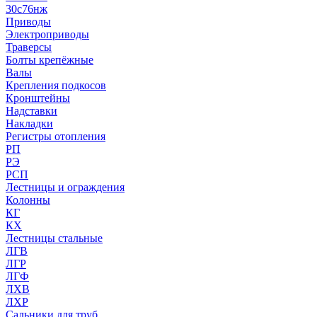
30с76нж
Приводы
Электроприводы
Траверсы
Болты крепёжные
Валы
Крепления подкосов
Кронштейны
Надставки
Накладки
Регистры отопления
РП
РЭ
РСП
Лестницы и ограждения
Колонны
КГ
КХ
Лестницы стальные
ЛГВ
ЛГР
ЛГФ
ЛХВ
ЛХР
Сальники для труб