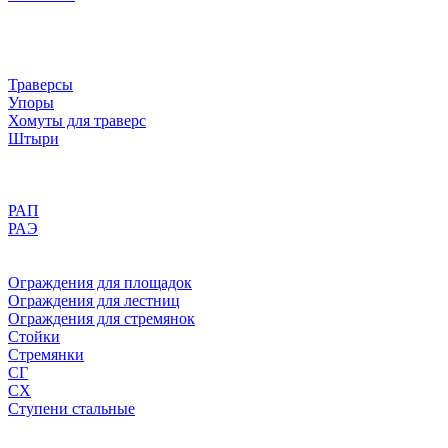
Траверсы
Упоры
Хомуты для траверс
Штыри
РАП
РАЭ
Ограждения для площадок
Ограждения для лестниц
Ограждения для стремянок
Стойки
Стремянки
СГ
СХ
Ступени стальные