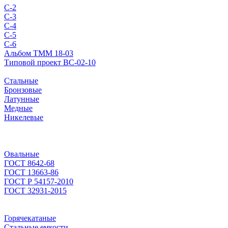
С-2
С-3
С-4
С-5
С-6
Альбом ТММ 18-03
Типовой проект ВС-02-10
Стальные
Бронзовые
Латунные
Медные
Никелевые
Овальные
ГОСТ 8642-68
ГОСТ 13663-86
ГОСТ Р 54157-2010
ГОСТ 32931-2015
Горячекатаные
Стальные емкости