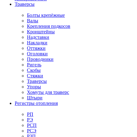
Траверсы
Болты крепёжные
Валы
Крепления подкосов
Кронштейны
Надставки
Накладки
Оттяжки
Оголовки
Проводники
Ригель
Скобы
Стяжки
Траверсы
Упоры
Хомуты для траверс
Штыри
Регистры отопления
РП
РЭ
РСП
РСЭ
РЗП