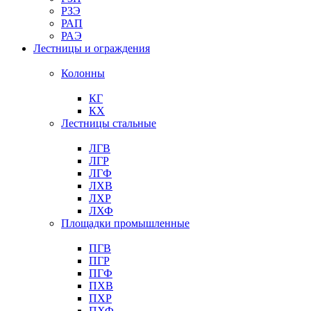
РЗЭ
РАП
РАЭ
Лестницы и ограждения
Колонны
КГ
КХ
Лестницы стальные
ЛГВ
ЛГР
ЛГФ
ЛХВ
ЛХР
ЛХФ
Площадки промышленные
ПГВ
ПГР
ПГФ
ПХВ
ПХР
ПХФ