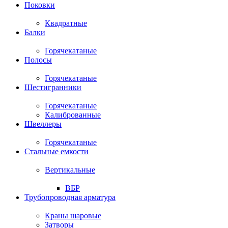
Поковки
Квадратные
Балки
Горячекатаные
Полосы
Горячекатаные
Шестигранники
Горячекатаные
Калиброванные
Швеллеры
Горячекатаные
Стальные емкости
Вертикальные
ВБР
Трубопроводная арматура
Краны шаровые
Затворы